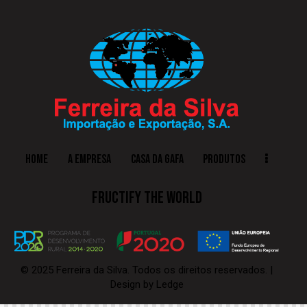
HOME
A EMPRESA
CASA DA GAFA
PRODUTOS
FRUCTIFY THE WORLD
© 2025 Ferreira da Silva. Todos os direitos reservados. |
Design by
Ledge