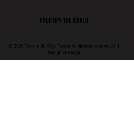
FRUCTIFY THE WORLD
© 2025 Ferreira da Silva. Todos os direitos reservados. |
Design by
Ledge