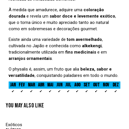
À medida que amadurece, adquire uma
coloração
dourada
e revela um
sabor doce e levemente exótico
,
que o torna único e muito apreciado tanto ao natural
como em sobremesas e decorações gourmet.
Existe ainda uma variedade de
tom avermelhado
,
cultivada no Japão e conhecida como
alkekengi
,
tradicionalmente utilizada em
fins medicinais
e em
arranjos ornamentais
.
O physalis é, assim, um fruto que alia
beleza, sabor e
versatilidade
, conquistando paladares em todo o mundo.
JAN
FEV
MAR
ABR
MAI
JUN
JUL
AGO
SET
OUT
NOV
DEZ
✔
✔
✔
✔
✔
✔
✔
✔
✔
✔
✔
✔
YOU MAY ALSO LIKE
Exóticos