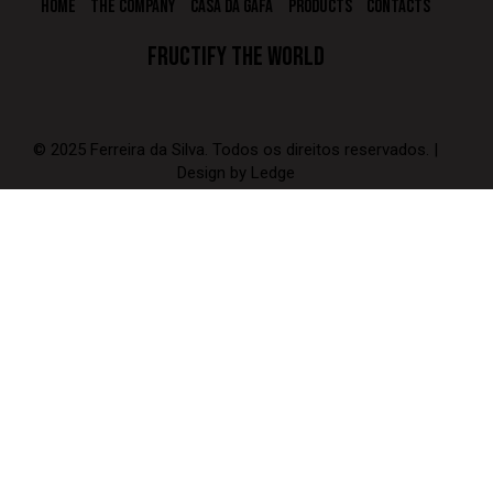
HOME
THE COMPANY
CASA DA GAFA
PRODUCTS
CONTACTS
FRUCTIFY THE WORLD
© 2025 Ferreira da Silva. Todos os direitos reservados. |
Design by
Ledge