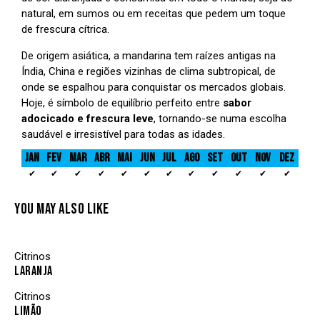
natural, em sumos ou em receitas que pedem um toque
de frescura cítrica.
De origem asiática, a mandarina tem raízes antigas na
Índia, China e regiões vizinhas de clima subtropical, de
onde se espalhou para conquistar os mercados globais.
Hoje, é símbolo de equilíbrio perfeito entre
sabor
adocicado e frescura leve
, tornando-se numa escolha
saudável e irresistível para todas as idades.
JAN
FEV
MAR
ABR
MAI
JUN
JUL
AGO
SET
OUT
NOV
DEZ
✔
✔
✔
✔
✔
✔
✔
✔
✔
✔
✔
✔
YOU MAY ALSO LIKE
Citrinos
LARANJA
Citrinos
LIMÃO